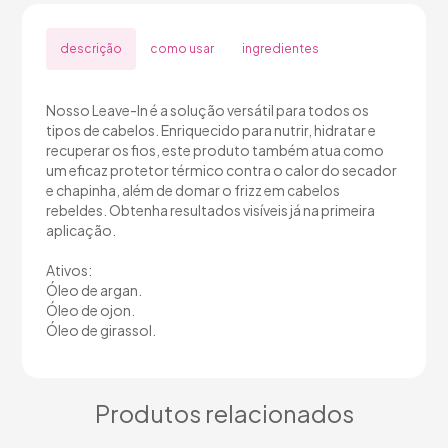
descrição
como usar
ingredientes
Nosso Leave-In é a solução versátil para todos os
tipos de cabelos. Enriquecido para nutrir, hidratar e
recuperar os fios, este produto também atua como
um eficaz protetor térmico contra o calor do secador
e chapinha, além de domar o frizz em cabelos
rebeldes. Obtenha resultados visíveis já na primeira
aplicação.
Ativos:
Óleo de argan.
Óleo de ojon.
Óleo de girassol.
Produtos relacionados