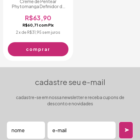
Creme de Pentear
Phytomanga Definidor de
Cachos 500g
R$63,90
R$60,71
com
Pix
2
x de
R$31,95
sem juros
cadastre seu e-mail
cadastre-se em nossa newsletter e receba cupons de
desconto e novidades