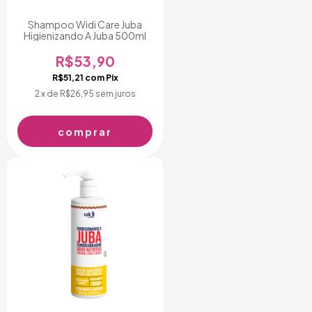
Shampoo Widi Care Juba
Higienizando A Juba 500ml
R$53,90
R$51,21
com
Pix
2
x de
R$26,95
sem juros