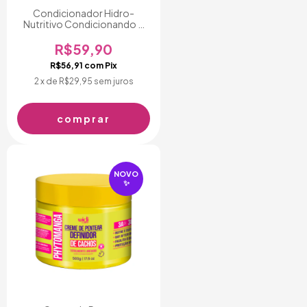
Condicionador Hidro-
Nutritivo Condicionando A
Juba 500ml
R$59,90
R$56,91
com
Pix
2
x de
R$29,95
sem juros
NOVO
✨