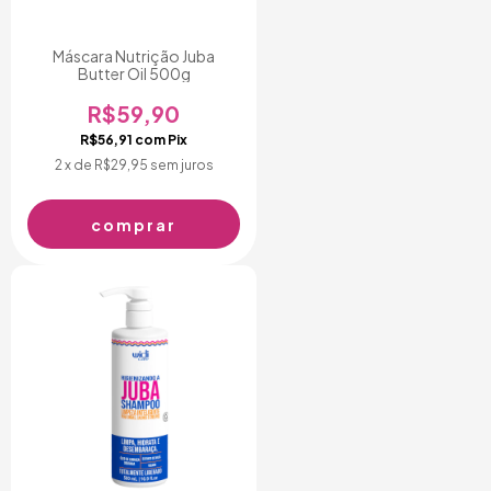
Máscara Nutrição Juba
Butter Oil 500g
R$59,90
R$56,91
com
Pix
2
x de
R$29,95
sem juros