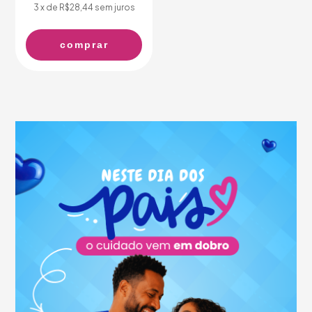
3
x de
R$28,44
sem juros
comprar