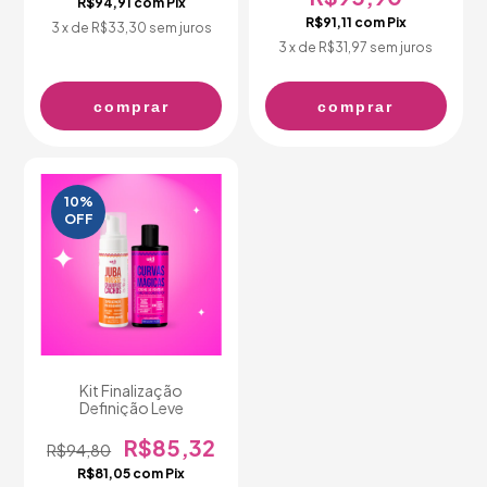
R$94,91
com
Pix
R$91,11
com
Pix
3
x de
R$33,30
sem juros
3
x de
R$31,97
sem juros
comprar
comprar
10
%
OFF
Kit Finalização
Definição Leve
R$85,32
R$94,80
R$81,05
com
Pix