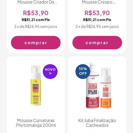
Mousse Criador De
Mousse Crespo
Cachos 200 ml
Crespíssimo 200ml
R$53,90
R$53,90
R$51,21
com
Pix
R$51,21
com
Pix
2
x de
R$26,95
sem juros
2
x de
R$26,95
sem juros
10
%
NOVO
OFF
✨
Mousse Curvaturas
Kit Juba Finalização
Phytomanga 200ml
Cacheados