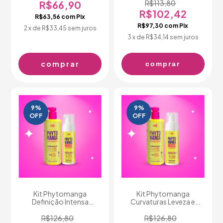
R$66,90
R$113,80
R$102,42
R$63,56
com
Pix
R$97,30
com
Pix
2
x de
R$33,45
sem juros
3
x de
R$34,14
sem juros
comprar
9
%
9
%
OFF
OFF
Kit Phytomanga
Kit Phytomanga
Definição Intensa
Curvaturas Leveza e
Antifrizz
Definição
R$126,80
R$126,80