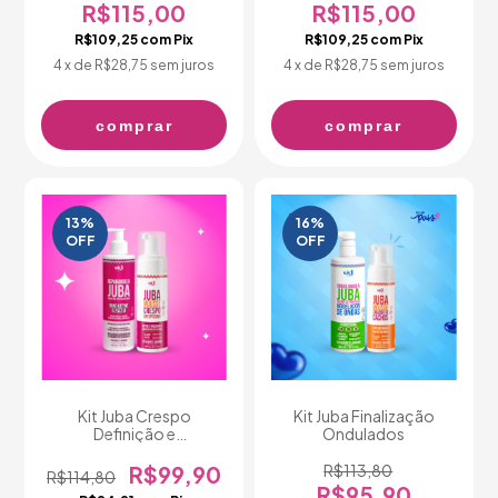
R$115,00
R$115,00
R$109,25
com
Pix
R$109,25
com
Pix
4
x de
R$28,75
sem juros
4
x de
R$28,75
sem juros
comprar
comprar
13
%
16
%
OFF
OFF
Kit Juba Crespo
Kit Juba Finalização
Definição e
Ondulados
Fortalecimento
R$99,90
R$113,80
R$114,80
R$95,90