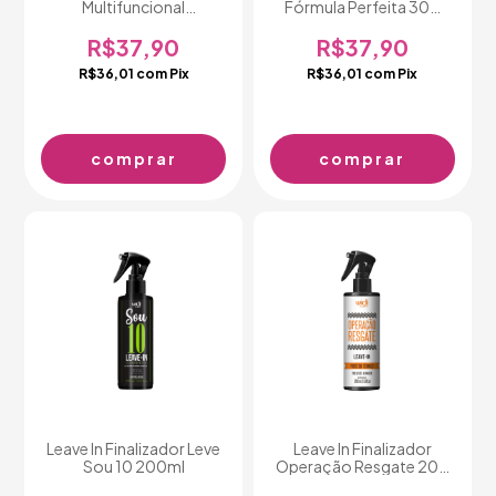
Multifuncional
Fórmula Perfeita 300
Phytomanga 300 ml
ml
R$37,90
R$37,90
R$36,01
com
Pix
R$36,01
com
Pix
Leave In Finalizador Leve
Leave In Finalizador
Sou 10 200ml
Operação Resgate 200
ml