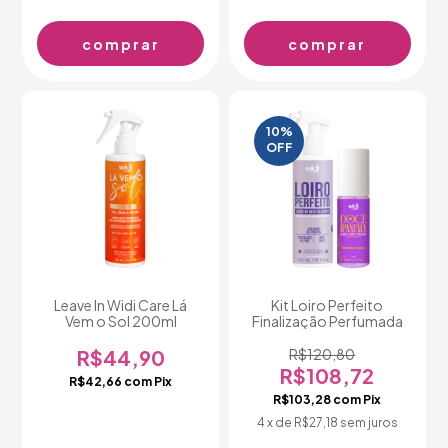
10
%
OFF
Leave In Widi Care Lá
Kit Loiro Perfeito
Vem o Sol 200ml
Finalização Perfumada
R$44,90
R$120,80
R$108,72
R$42,66
com
Pix
R$103,28
com
Pix
4
x de
R$27,18
sem juros