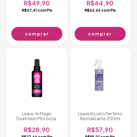
R$49,90
R$44,90
R$47,41
com
Pix
R$42,66
com
Pix
Leave-In Magic
Leave In Loiro Perfeito
Treatment Moroccan
Revitalizante 200ml
Oil 60 ml
R$28,90
R$57,90
R$27,46
com
Pix
R$55,01
com
Pix