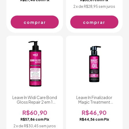
2
x de
R$28,95
sem juros
Leave In Widi Care Bond
Leave In Finalizador
Gloss Repair 2 em 1
Magic Treatment
300ml
Moroccan Oil 200 ml
R$60,90
R$46,90
R$57,86
com
Pix
R$44,56
com
Pix
2
x de
R$30,45
sem juros