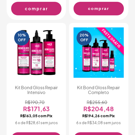
comprar
FRETE GRÁTIS
10
%
20
%
OFF
OFF
Kit Bond Gloss Repair
Kit Bond Gloss Repair
Intensivo
Completo
R$190,70
R$255,60
R$171,63
R$204,48
R$163,05
com
Pix
R$194,26
com
Pix
6
x de
R$28,61
sem juros
6
x de
R$34,08
sem juros