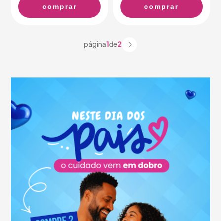
comprar
comprar
página
1
de
2