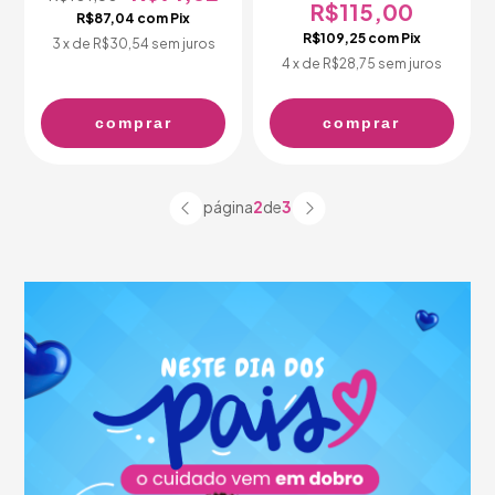
R$115,00
R$87,04
com
Pix
R$109,25
com
Pix
3
x de
R$30,54
sem juros
4
x de
R$28,75
sem juros
comprar
comprar
página
2
de
3