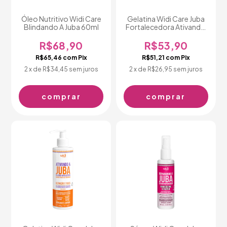
Óleo Nutritivo Widi Care
Gelatina Widi Care Juba
Blindando A Juba 60ml
Fortalecedora Ativando
a Juba 500g
R$68,90
R$53,90
R$65,46
com
Pix
R$51,21
com
Pix
2
x de
R$34,45
sem juros
2
x de
R$26,95
sem juros