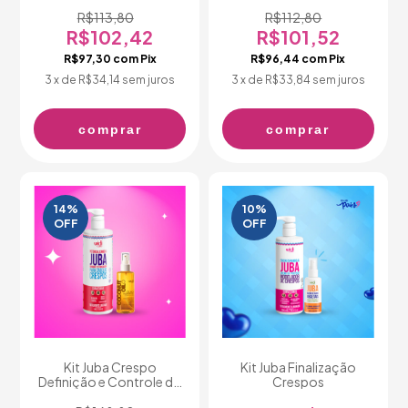
R$113,80
R$112,80
R$102,42
R$101,52
R$97,30
com
Pix
R$96,44
com
Pix
3
x de
R$34,14
sem juros
3
x de
R$33,84
sem juros
comprar
comprar
14
%
10
%
OFF
OFF
Kit Juba Crespo
Kit Juba Finalização
Definição e Controle do
Crespos
Encolhimento