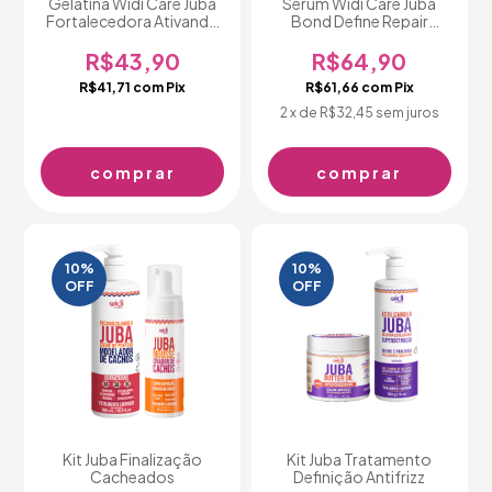
Gelatina Widi Care Juba
Sérum Widi Care Juba
Fortalecedora Ativando
Bond Define Repair
a Juba 300g
60ml
R$43,90
R$64,90
R$41,71
com
Pix
R$61,66
com
Pix
2
x de
R$32,45
sem juros
10
%
10
%
OFF
OFF
Kit Juba Finalização
Kit Juba Tratamento
Cacheados
Definição Antifrizz