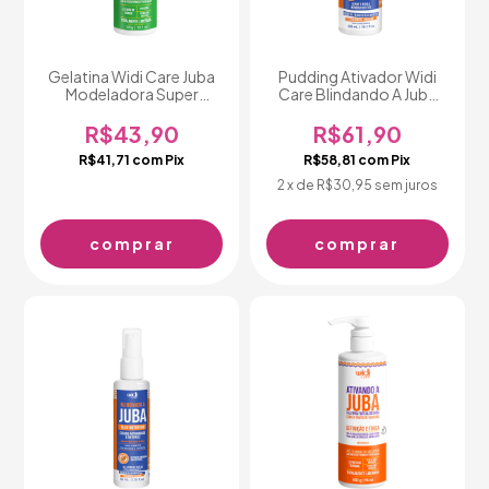
Gelatina Widi Care Juba
Pudding Ativador Widi
Modeladora Super
Care Blindando A Juba
Volume 300g
300ml
R$43,90
R$61,90
R$41,71
com
Pix
R$58,81
com
Pix
2
x de
R$30,95
sem juros