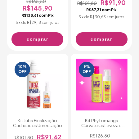
R$168,80
R$91,90
R$101,80
R$145,90
R$87,31
com
Pix
R$138,61
com
Pix
3
x de
R$30,63
sem juros
5
x de
R$29,18
sem juros
comprar
comprar
10
%
9
%
OFF
OFF
Kit Juba Finalização
Kit Phytomanga
Cacheados Umectação
Curvaturas Leveza e
Definição
R$91,62
R$126,80
R$101,80