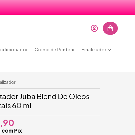
ndicionador
Creme de Pentear
Finalizador
nalizador
izador Juba Blend De Oleos
ais 60 ml
,90
1
com
Pix