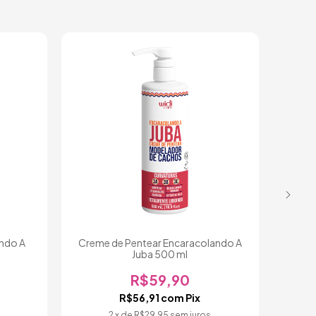
ando A
Creme de Pentear Encaracolando A
Crem
Juba 500 ml
R$59,90
R$56,91
com
Pix
2
x de
R$29,95
sem juros