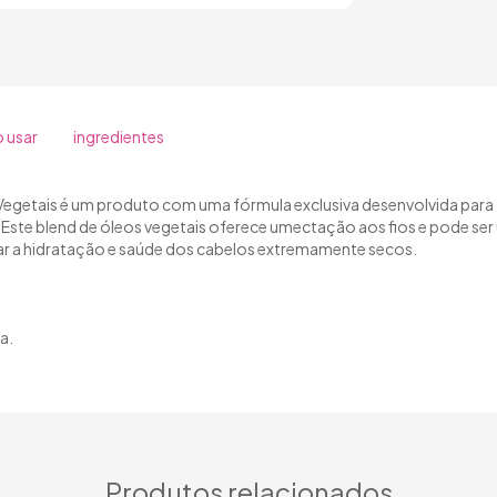
 usar
ingredientes
Vegetais é um produto com uma fórmula exclusiva desenvolvida para 
Este blend de óleos vegetais oferece umectação aos fios e pode se
rar a hidratação e saúde dos cabelos extremamente secos.
a.
Produtos relacionados