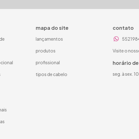
mapa do site
contato
ade
lançamentos
552198
produtos
Visite o noss
cional
profissional
horário d
seg. à sex. 1
s
tipos de cabelo
nais
tas