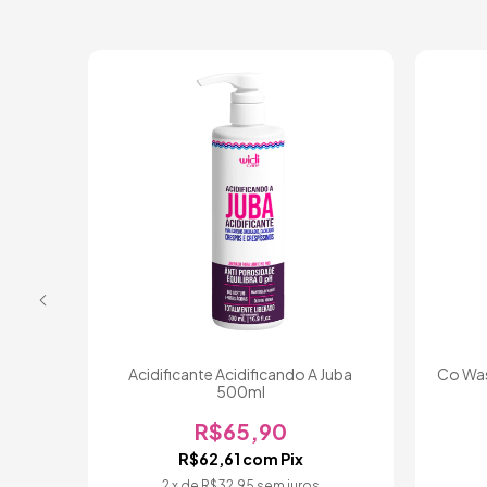
A Juba
Acidificante Acidificando A Juba
Co Was
500ml
R$65,90
R$62,61
com
Pix
2
x de
R$32,95
sem juros