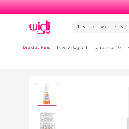
tingidos
lisos
ondulad
cachead
tingidos
Tudo para cabelos
lisos
Dia dos Pais
Leve 2 Pague 1
Lançamento