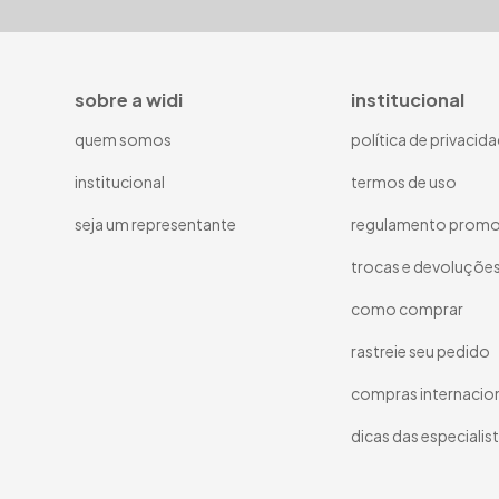
sobre a widi
institucional
quem somos
política de privacid
institucional
termos de uso
seja um representante
regulamento promo
trocas e devoluçõe
como comprar
rastreie seu pedido
compras internacio
dicas das especialis