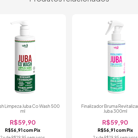
h Limpeza Juba Co Wash 500
Finalizador Bruma Revitaliz
ml
Juba 300ml
R$59,90
R$59,90
R$56,91
com
Pix
R$56,91
com
Pix
2
x de
R$29,95
sem juros
2
x de
R$29,95
sem juros