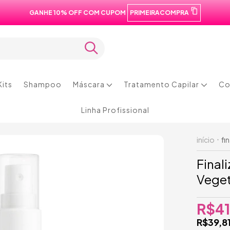
GANHE 10% OFF COM CUPOM
PRIMEIRACOMPRA
os
os
Kits
Shampoo
Máscara
Tratamento Capilar
Co
Linha Profissional
início
fi
Final
Veget
R$41
R$39,8