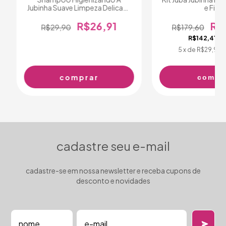
Jubinha Suave Limpeza Delicada
e Filho
E Hidratante 300ml
R$26,91
R$
R$29,90
R$179,60
R$142,41
c
5
x de
R$29,98
s
compr
cadastre seu e-mail
cadastre-se em nossa newsletter e receba cupons de
desconto e novidades