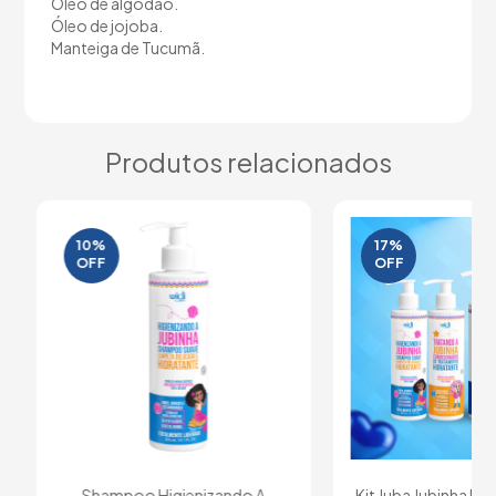
Óleo de algodão.
Óleo de jojoba.
Manteiga de Tucumã.
Produtos relacionados
10%
17
%
OFF
OFF
Shampoo Higienizando A
Kit Juba Jubinha Hig