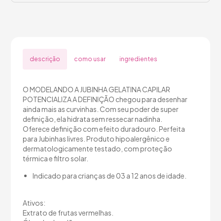
descrição
como usar
ingredientes
O MODELANDO A JUBINHA GELATINA CAPILAR
POTENCIALIZA A DEFINIÇÃO chegou para desenhar
ainda mais as curvinhas. Com seu poder de super
definição, ela hidrata sem ressecar nadinha.
Oferece definição com efeito duradouro. Perfeita
para Jubinhas livres. Produto hipoalergênico e
dermatologicamente testado, com proteção
térmica e filtro solar.
Indicado para crianças de 03 a 12 anos de idade.
Ativos:
Extrato de frutas vermelhas.