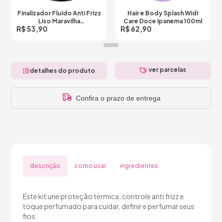
Finalizador Fluido Anti Frizz
Hair e Body Splash Widi
Liso Maravilha
Care Doce Ipanema 100ml
R$ 53,90
R$ 62,90
Termoativado 200 ml
ver parcelas
detalhes do produto
Confira o prazo de entrega
descrição
como usar
ingredientes
Este kit une proteção térmica, controle anti frizz e
toque perfumado para cuidar, definir e perfumar seus
fios.