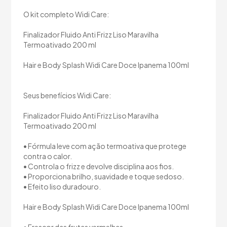
O kit completo Widi Care:
Finalizador Fluido Anti Frizz Liso Maravilha
Termoativado 200 ml
Hair e Body Splash Widi Care Doce Ipanema 100ml
Seus benefícios Widi Care:
Finalizador Fluido Anti Frizz Liso Maravilha
Termoativado 200 ml
• Fórmula leve com ação termoativa que protege
contra o calor.
• Controla o frizz e devolve disciplina aos fios.
• Proporciona brilho, suavidade e toque sedoso.
• Efeito liso duradouro.
Hair e Body Splash Widi Care Doce Ipanema 100ml