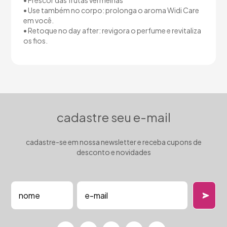
• Frescor das frutas vermelhas
• Use também no corpo: prolonga o aroma Widi Care
em você.
• Retoque no day after: revigora o perfume e revitaliza
os fios.
cadastre seu e-mail
cadastre-se em nossa newsletter e receba cupons de
desconto e novidades