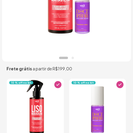
Frete grátis
a partir de
R$199,00
10 % off no kit
10 % off no kit