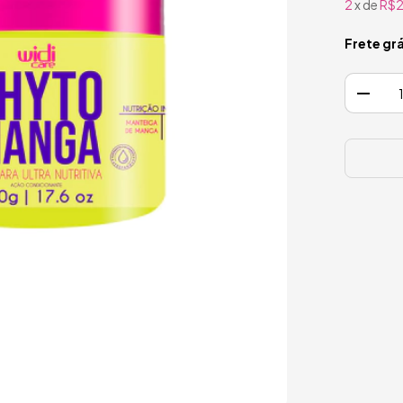
2
x de
R$2
Frete grá