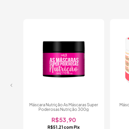
uba
Máscara Nutrição As Máscaras Super
Másc
e 500g
Poderosas Nutrição 300g
R$53,90
R$51,21
com
Pix