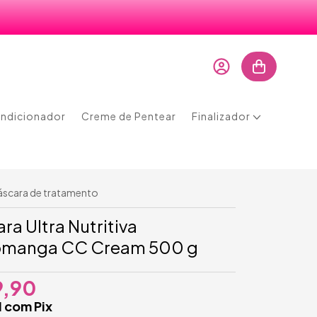
ndicionador
Creme de Pentear
Finalizador
scara de tratamento
ra Ultra Nutritiva
omanga CC Cream 500 g
9,90
1
com
Pix