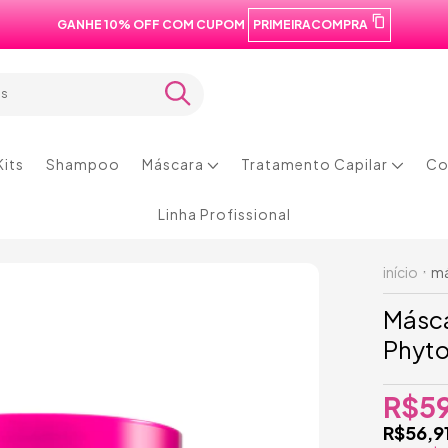
GANHE 10% OFF COM CUPOM
PRIMEIRACOMPRA
os
os
Kits
Shampoo
Máscara
Tratamento Capilar
Co
Linha Profissional
início
má
Másca
Phyt
R$5
R$56,9