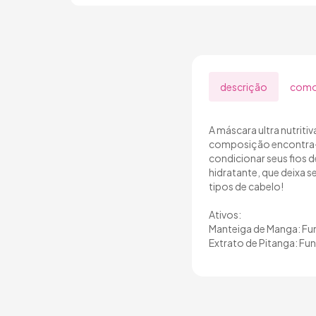
descrição
como
A máscara ultra nutriti
composição encontra-se
condicionar seus fios 
hidratante, que deixa s
tipos de cabelo!
Ativos:
Manteiga de Manga: Fun
Extrato de Pitanga: Fu