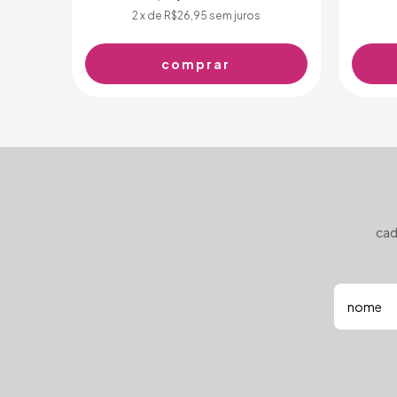
2
x de
R$26,95
sem juros
cad