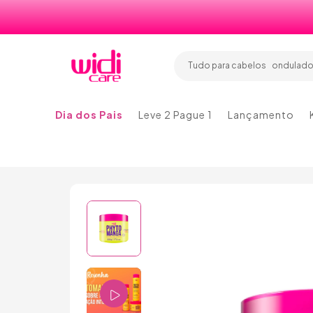
tingidos
lisos
Tudo para cabelos
ondulad
cachead
tingidos
lisos
Dia dos Pais
Leve 2 Pague 1
Lançamento