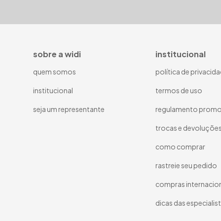
sobre a widi
institucional
quem somos
política de privacid
institucional
termos de uso
seja um representante
regulamento promo
trocas e devoluçõe
como comprar
rastreie seu pedido
compras internacio
dicas das especialis