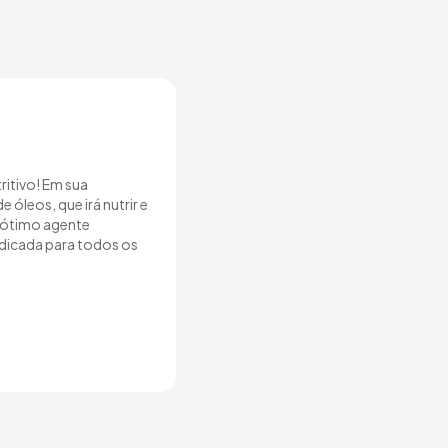
ritivo! Em sua
leos, que irá nutrir e
, ótimo agente
indicada para todos os