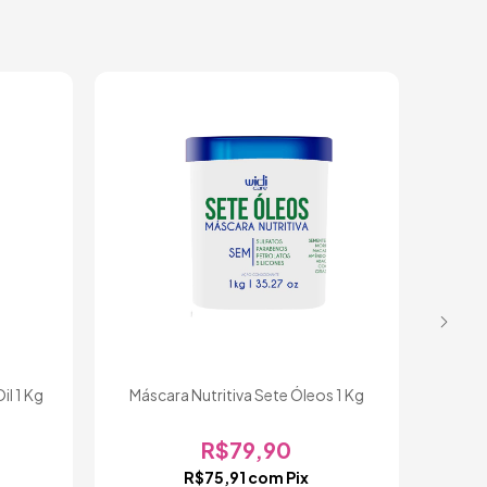
10
OF
l 1 Kg
Máscara Nutritiva Sete Óleos 1 Kg
Kit P
R$79,90
R$75,91
com
Pix