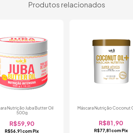
Produtos relacionados
ara Nutrição Juba Butter Oil
Máscara Nutrição Coconut Oi
500g
R$81,90
R$59,90
R$77,81
com
Pix
R$56,91
com
Pix