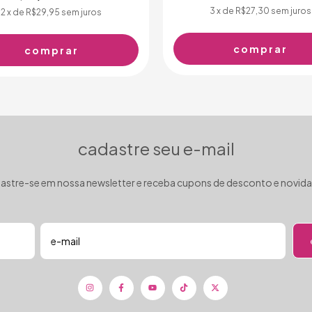
3
x de
R$27,30
sem juros
2
x de
R$29,95
sem juros
cadastre seu e-mail
astre-se em nossa newsletter e receba cupons de desconto e novid