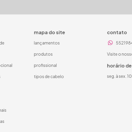
mapa do site
contato
ade
lançamentos
552198
produtos
Visite o noss
cional
profissional
horário d
seg. à sex. 1
s
tipos de cabelo
nais
tas