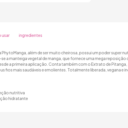
 usar
ingredientes
va PhytoManga, além de ser muito cheirosa, possui um poder super nut
 a manteiga vegetal de manga, que fornece uma mega reposição de ó
desde a primeira aplicação. Conta também com o Extrato de Pitanga
eus fios mais saudáveis e emolientes. Totalmente liberada, vegana e 
ção nutritiva
nção hidratante