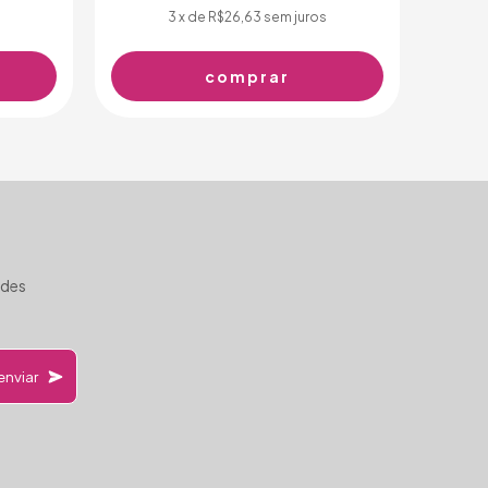
3
x de
R$26,63
sem juros
ades