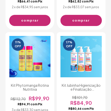
R$66,41
com
Pix
R$62,82
com
Pix
2
x de
R$34,95
sem juros
2
x de
R$33,07
sem juros
comprar
comprar
11
%
17
%
OFF
OFF
Kit Phytomanga Rotina
Kit Jubinha Higienização
Nutritiva
e Finalização
Cacheados e Crespos
R$99,90
R$101,70
R$112,70
R$84,90
R$94,91
com
Pix
R$80,66
com
Pix
3
x de
R$33,30
sem juros