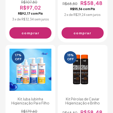
R$107,80
R$58,48
R$68,80
R$97,02
R$55,56
com
Pix
R$92,17
com
Pix
2
x de
R$29,24
sem juros
3
x de
R$32,34
sem juros
comprar
comprar
17
%
15
%
OFF
OFF
Kit Juba Jubinha
Kit Pérolas de Caviar
Higienização Pai e Filho
Higienização e Brilho
R$179,60
R$58,48
R$68,80