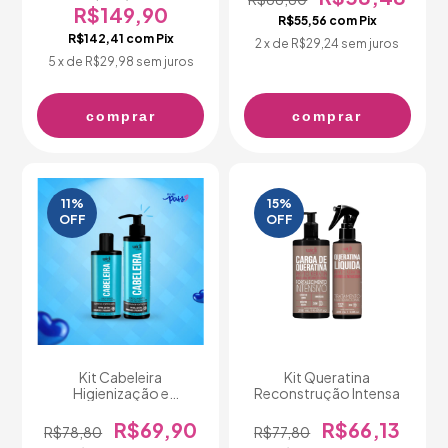
R$149,90
R$55,56
com
Pix
R$142,41
com
Pix
2
x de
R$29,24
sem juros
5
x de
R$29,98
sem juros
comprar
comprar
11
%
15
%
OFF
OFF
Kit Cabeleira
Kit Queratina
Higienização e
Reconstrução Intensa
Fortalecimento
R$69,90
R$66,13
R$78,80
R$77,80