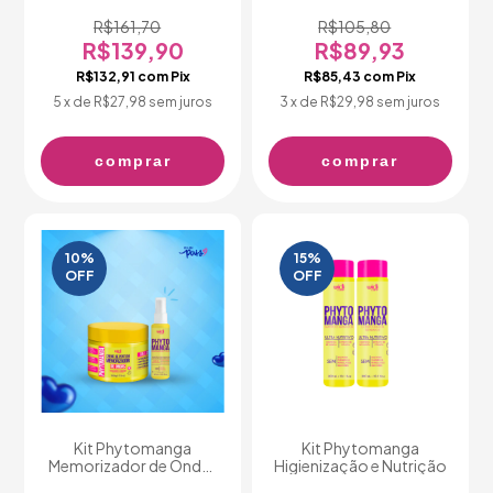
R$161,70
R$105,80
R$139,90
R$89,93
R$132,91
com
Pix
R$85,43
com
Pix
5
x de
R$27,98
sem juros
3
x de
R$29,98
sem juros
comprar
comprar
10
%
15
%
OFF
OFF
Kit Phytomanga
Kit Phytomanga
Memorizador de Ondas
Higienização e Nutrição
e Controle de Frizz