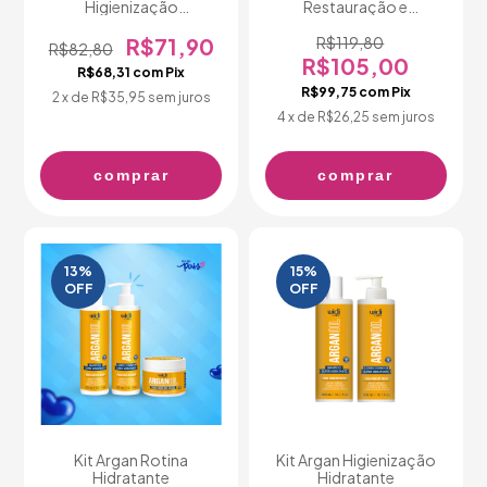
Higienização
Restauração e
Antioleosidade
Controle Total do Frizz
R$71,90
R$119,80
R$82,80
R$105,00
R$68,31
com
Pix
R$99,75
com
Pix
2
x de
R$35,95
sem juros
4
x de
R$26,25
sem juros
comprar
comprar
13
%
15
%
OFF
OFF
Kit Argan Rotina
Kit Argan Higienização
Hidratante
Hidratante