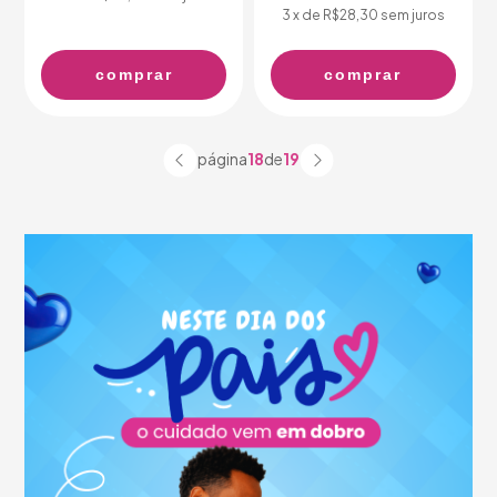
3
x de
R$28,30
sem juros
comprar
comprar
página
18
de
19