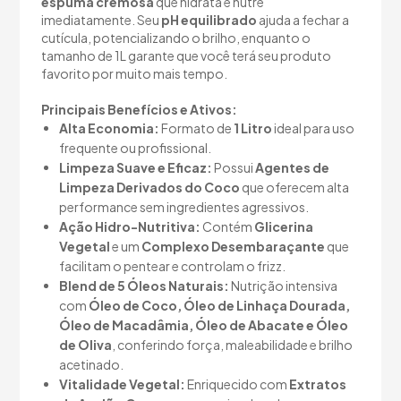
espuma cremosa
que hidrata e nutre
imediatamente. Seu
pH equilibrado
ajuda a fechar a
cutícula, potencializando o brilho, enquanto o
tamanho de 1L garante que você terá seu produto
favorito por muito mais tempo.
Principais Benefícios e Ativos:
Alta Economia:
Formato de
1 Litro
ideal para uso
frequente ou profissional.
Limpeza Suave e Eficaz:
Possui
Agentes de
Limpeza Derivados do Coco
que oferecem alta
performance sem ingredientes agressivos.
Ação Hidro-Nutritiva:
Contém
Glicerina
Vegetal
e um
Complexo Desembaraçante
que
facilitam o pentear e controlam o frizz.
Blend de 5 Óleos Naturais:
Nutrição intensiva
com
Óleo de Coco, Óleo de Linhaça Dourada,
Óleo de Macadâmia, Óleo de Abacate e Óleo
de Oliva
, conferindo força, maleabilidade e brilho
acetinado.
Vitalidade Vegetal:
Enriquecido com
Extratos