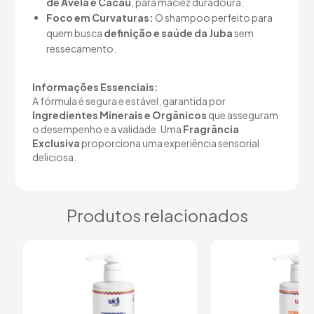
de Avelã e Cacau
, para maciez duradoura.
Foco em Curvaturas:
O shampoo perfeito para
quem busca
definição e saúde da Juba
sem
ressecamento.
Informações Essenciais:
A fórmula é segura e estável, garantida por
Ingredientes Minerais e Orgânicos
que asseguram
o desempenho e a validade. Uma
Fragrância
Exclusiva
proporciona uma experiência sensorial
deliciosa.
Produtos relacionados