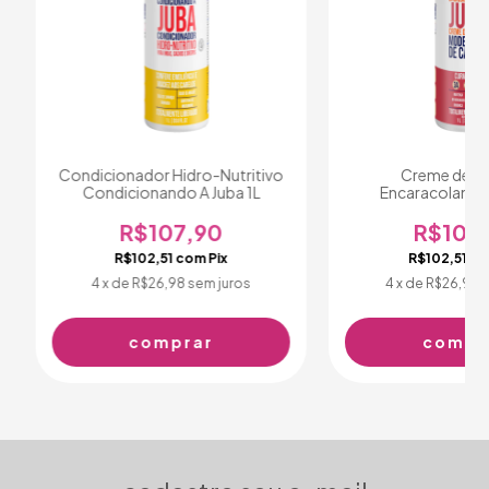
Condicionador Hidro-Nutritivo
Creme de Pe
Condicionando A Juba 1L
Encaracolando 
R$107,90
R$107
R$102,51
com
Pix
R$102,51
c
4
x de
R$26,98
sem juros
4
x de
R$26,98
s