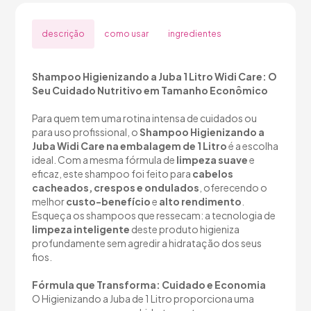
descrição
como usar
ingredientes
Shampoo Higienizando a Juba 1 Litro Widi Care: O
Seu Cuidado Nutritivo em Tamanho Econômico
Para quem tem uma rotina intensa de cuidados ou
para uso profissional, o
Shampoo Higienizando a
Juba Widi Care na embalagem de 1 Litro
é a escolha
ideal. Com a mesma fórmula de
limpeza suave
e
eficaz, este shampoo foi feito para
cabelos
cacheados, crespos e ondulados
, oferecendo o
melhor
custo-benefício
e
alto rendimento
.
Esqueça os shampoos que ressecam: a tecnologia de
limpeza inteligente
deste produto higieniza
profundamente sem agredir a hidratação dos seus
fios.
Fórmula que Transforma: Cuidado e Economia
O Higienizando a Juba de 1 Litro proporciona uma