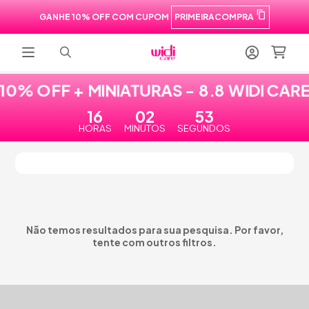
GANHE 10% OFF COM CUPOM
PRIMEIRACOMPRA
10% OFF + MINIATURAS - 8.8 WIDI CAR
16
02
53
HORAS
MINUTOS
SEGUNDOS
Não temos resultados para sua pesquisa. Por favor,
tente com outros filtros.