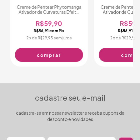
Creme de Pentear Phytomanga
Creme de Pentear
Ativador de Curvaturas Efeito
Ativador de Curva
Leve 500ml
Pesado 5
R$59,90
R$59,
R$56,91
com
Pix
R$56,91
co
2
x de
R$29,95
sem juros
2
x de
R$29,95
s
cadastre seu e-mail
cadastre-se em nossa newsletter e receba cupons de
desconto e novidades