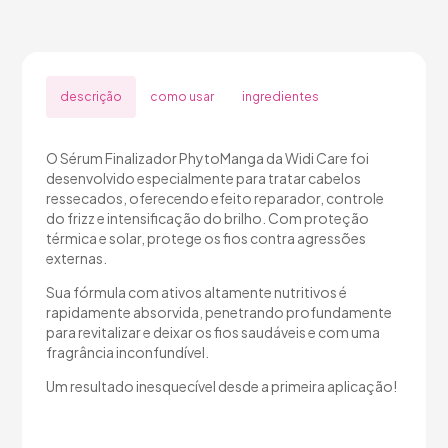
descrição
como usar
ingredientes
O Sérum Finalizador PhytoManga da Widi Care foi
desenvolvido especialmente para tratar cabelos
ressecados, oferecendo efeito reparador, controle
do frizz e intensificação do brilho. Com proteção
térmica e solar, protege os fios contra agressões
externas.
Sua fórmula com ativos altamente nutritivos é
rapidamente absorvida, penetrando profundamente
para revitalizar e deixar os fios saudáveis e com uma
fragrância inconfundível.
Um resultado inesquecível desde a primeira aplicação!