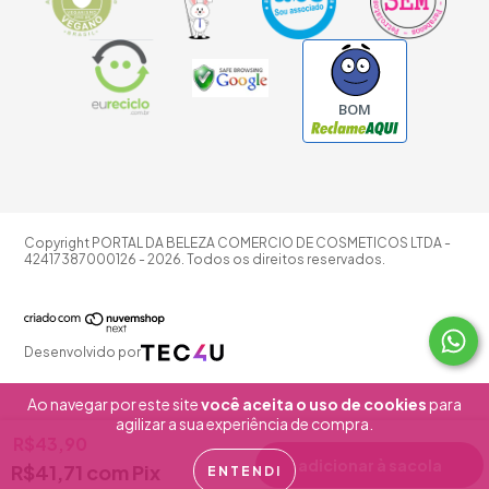
BOM
Copyright PORTAL DA BELEZA COMERCIO DE COSMETICOS LTDA -
42417387000126 - 2026. Todos os direitos reservados.
Desenvolvido por
Ao navegar por este site
você aceita o uso de cookies
para
agilizar a sua experiência de compra.
R$43,90
R$41,71
com
Pix
ENTENDI