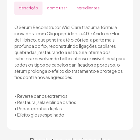
descrição
como usar
ingredientes
O Sérum Reconstrutor Widi Care traz uma fórmula
inovadora com Oligopeptídeos +4D e Ácido de Flor
de Hibisco, que penetra até o córtex, a parte mais
profunda do fio, reconstruindo ligações capilares
quebradas, restaurando a estrutura interna dos
cabelos e devolvendo brilho intenso e visível. Ideal para
todos os tipos de cabelos danificados e porosos, o
sérum prolonga o efeito do tratamento e protege os
fios contra novas agressões.
• Reverte danos extremos
• Restaura, sela e blinda os fios
• Repara pontas duplas
• Efeito gloss espelhado