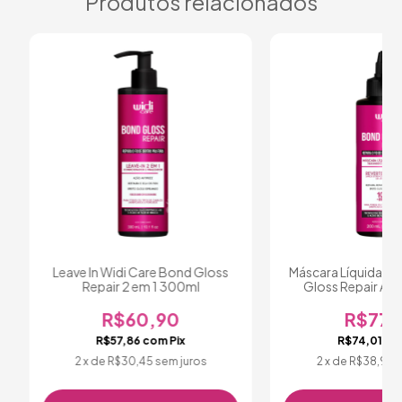
Produtos relacionados
Leave In Widi Care Bond Gloss
Máscara Líquida Wi
Repair 2 em 1 300ml
Gloss Repair Aç
200ml
R$60,90
R$77,
R$57,86
com
Pix
R$74,01
co
2
x de
R$30,45
sem juros
2
x de
R$38,95
s