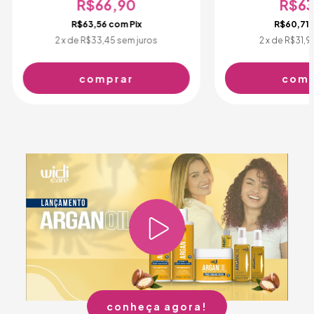
R$66,90
R$63
R$63,56
com
Pix
R$60,71
2
x de
R$33,45
sem juros
2
x de
R$31,9
conheça agora!