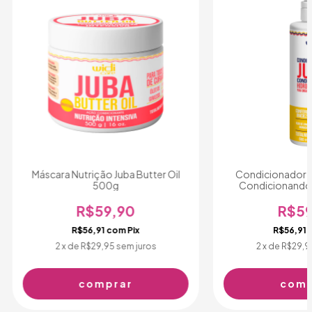
Máscara Nutrição Juba Butter Oil
Condicionador H
500g
Condicionando 
R$59,90
R$59
R$56,91
com
Pix
R$56,91
2
x de
R$29,95
sem juros
2
x de
R$29,9