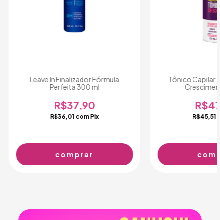
Leave In Finalizador Fórmula
Tônico Capilar 
Perfeita 300 ml
Crescimen
R$37,90
R$47
R$36,01
com
Pix
R$45,51