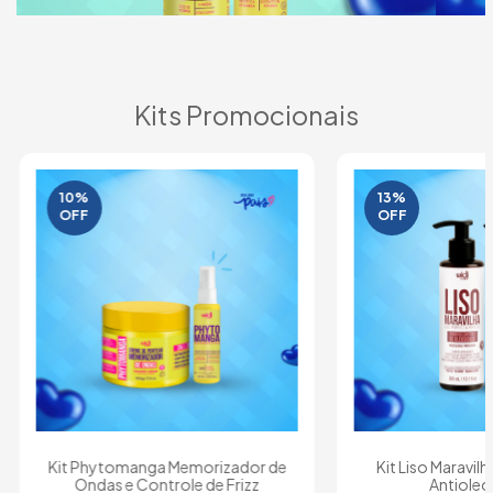
Kits Promocionais
10
%
13
%
OFF
OFF
Kit Phytomanga Memorizador de
Kit Liso Maravil
Ondas e Controle de Frizz
Antioleo