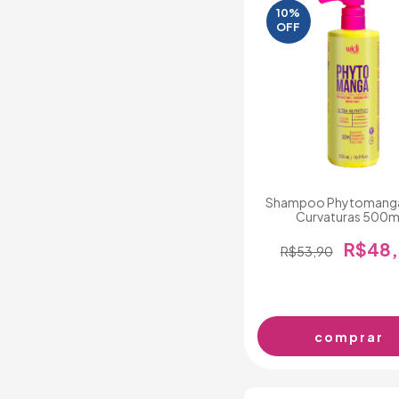
10%
OFF
Shampoo Phytomanga
Curvaturas 500m
R$48,
R$53,90