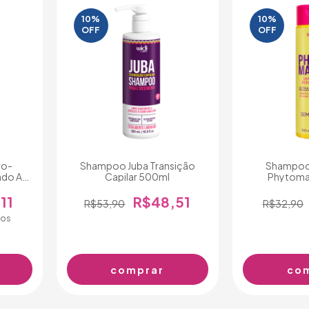
10%
10%
OFF
OFF
ro-
Shampoo Juba Transição
Shampoo
ndo A
Capilar 500ml
Phytoma
11
R$48,51
R$53,90
R$32,90
ros