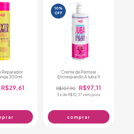
10%
OFF
 Reparador
Creme de Pentear
nga 300ml
Encrespando A Juba 1l
R$29,61
R$97,11
R$107,90
3
x de
R$32,37
sem juros