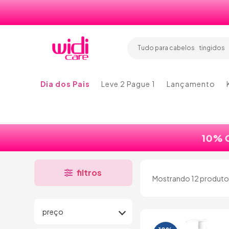
tingidos
lisos
ondulad
cachead
tingidos
Tudo para cabelos
lisos
Dia dos Pais
Leve 2 Pague 1
Lançamento
10%
filtros
Mostrando 12 produto
preço