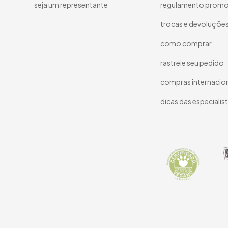
seja um representante
regulamento promo
trocas e devoluçõe
como comprar
rastreie seu pedido
compras internacio
dicas das especialis