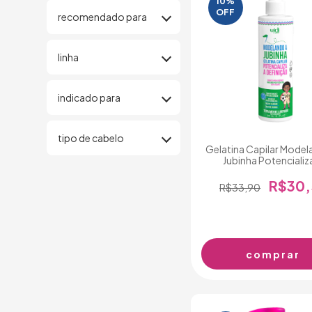
10%
OFF
recomendado para
linha
indicado para
tipo de cabelo
Gelatina Capilar Model
Jubinha Potencializ
Definição 300g
R$30,
R$33,90