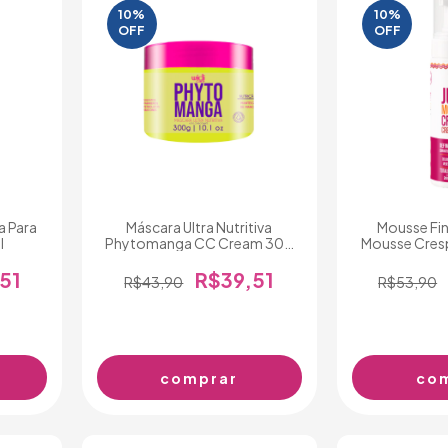
10%
10%
OFF
OFF
 Para
Máscara Ultra Nutritiva
Mousse Fin
l
Phytomanga CC Cream 300
Mousse Cres
g
2
51
R$39,51
R$43,90
R$53,90