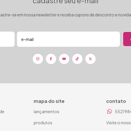
cadastre seu e-mail
astre-se em nossa newsletter e receba cupons de desconto e novid
mapa do site
contato
ade
lançamentos
552198
produtos
Visite o noss