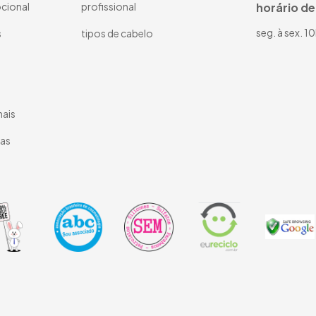
cional
profissional
horário d
seg. à sex. 1
s
tipos de cabelo
nais
tas