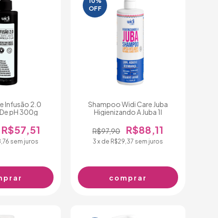
10%
OFF
te Infusão 2.0
Shampoo Widi Care Juba
 De pH 300g
Higienizando A Juba 1l
R$57,51
R$88,11
R$97,90
,76
sem juros
3
x de
R$29,37
sem juros