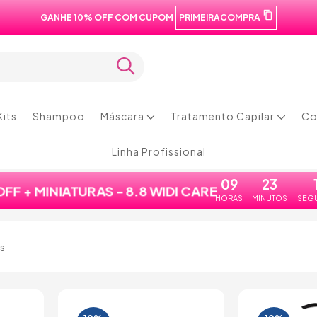
GANHE 10% OFF COM CUPOM
PRIMEIRACOMPRA
os
os
Kits
Shampoo
Máscara
Tratamento Capilar
Co
Linha Profissional
09
23
 OFF + MINIATURAS - 8.8 WIDI CARE
HORAS
MINUTOS
SEG
s