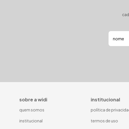
cad
sobre a widi
institucional
quem somos
política de privacid
institucional
termos de uso