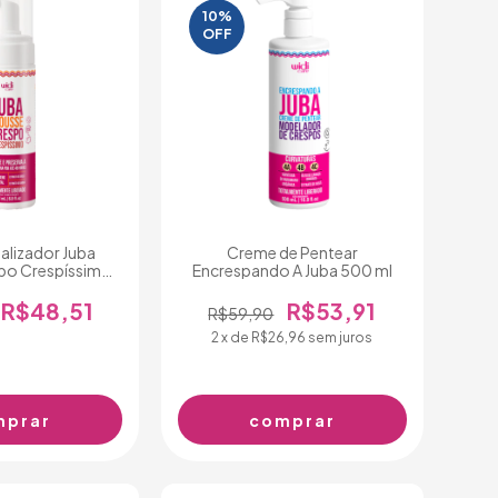
10%
OFF
alizador Juba
Creme de Pentear
po Crespíssimo
Encrespando A Juba 500 ml
00ml
R$48,51
R$53,91
R$59,90
2
x de
R$26,96
sem juros