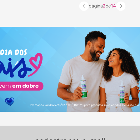
página
2
de
14