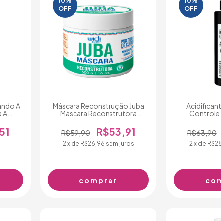
10%
10%
OFF
OFF
ando A
Máscara Reconstrução Juba
Acidifican
a A
Máscara Reconstrutora
Controle
Condicionante - 500g
51
R$53,91
R$59,90
R$63,90
2
x de
R$26,96
sem juros
2
x de
R$28