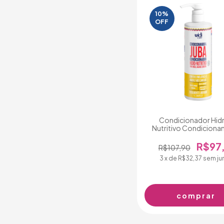
10%
OFF
Condicionador Hid
Nutritivo Condiciona
Juba 1L
R$97,
R$107,90
3
x de
R$32,37
sem ju